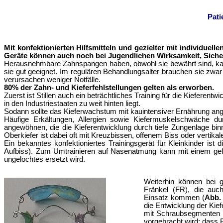
Pati
Mit konfektionierten Hilfsmitteln und g
ezielter mit individuell
Geräte können auch noch bei Jugendlichen Wirksamkeit, Siche
H
erausnehmbare Zahnspangen haben, obwohl sie bewährt sind, kaum
sie gut geeignet. Im regulären Behandlungsalter brauchen sie zwar 
verursachen weniger Notfälle.
80% der Zahn- und Kieferfehlstellungen gelten als erworben.
Zuerst ist Stillen auch ein beträchtliches Training für die Kieferentw
in den Industriestaaten zu weit hinten liegt.
Sodann sollte das Kieferwachstum mit kauintensiver Ernährung an
Häufige Erkältungen, Allergien sowie Kiefermuskelschwäche d
angewöhnen, die die Kieferentwicklung durch tiefe Zungenlage bi
Oberkiefer ist dabei oft mit Kreuzbissen, offenem Biss oder vertikal
Ein bekanntes konfektioniertes Trainingsgerät für Kleinkinder ist 
Aufbiss). Zum Umtrainieren auf Nasenatmung kann mit einem gel
ungelochtes ersetzt wird.
Weiterhin
können b
ei 
Fränkel (FR), die auc
Einsatz kommen (
Abb.
die Entwicklung der Kief
mit Schraubsegmenten
vorgebracht wird: dass