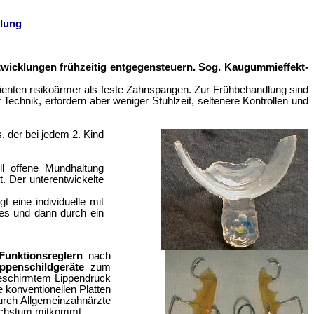
dlung
ntwicklungen frühzeitig entgegensteuern. Sog. Kaugummieffekt-
ienten risikoärmer als feste Zahnspangen. Zur Frühbehandlung sind
Technik, erfordern aber weniger Stuhlzeit, seltenere Kontrollen und
s, der bei jedem 2. Kind
ll offene Mundhaltung
. Der unterentwickelte
gt eine individuelle mit
es und dann durch ein
Funktionsreglern
nach
ippenschildgeräte
zum
geschirmtem Lippendruck
ie
konventionellen Platten
urch Allgemeinzahnärzte
Wachstum mitkommt.