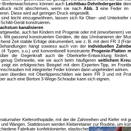
er-Breitenwachstums können auch
Leichtbau-Dehnfedergeräte
die
ndruck nicht abschirmen, wenn sie nach
Abb. 3
eine
Feder im 
ieren. Diese wird auf geringen Druck eingestellt.
sind leicht einzugewöhnen, lassen sich für Ober- und Unterkiefer 
Schild-Gerät konstruieren.
achstum kanalisieren
rtgewebe, auch bei Kindern mit
Progenie
oder mit (erworbenem)
ve
n.
Mit passend konstruierten Geräten, die das Umtrainieren der Mus
chend Zeit
stabile Erfolge dokumentiert, wie z. B. mit dem FR 3 (Frä
Behandlungen hängt sowieso auch von der
individuellen Zahnbe
r (4 Typen, s.u.) und konventionell konstruierte
Progenie-Platten m
über die Gegenkraft auch die Oberkiefer-Entwicklung fördert.
P
 genug Dehnweite, wie sie auch beim häufigeren
seitlichem Kreu
zeigt ein erfolgreiches Beispiel mit dem Experten-Tipp, im Front
nschrauben mit integrierter Feder können dann ungehindert wirken.
kann überdies mit Oberlippenschilden wie be
im FR 3 und mit Prot
aber auch eine Bertoni 3-Wege-Schraube kann sich eignen.
naturnaher Kieferorthopädie, mit der die Zahnreihen und Kiefer mit g
 und Wangen. Stattdessen werden Kleberetainer zur Routine, um kü
chiedene Fabrikate
konfektionierter, elastischer