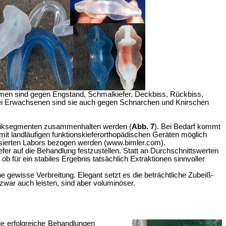
Formen sind gegen Engstand, Schmalkiefer, Deckbiss, Rückbiss,
Bei Erwachsenen sind sie auch gegen Schnarchen und Knirschen
lastiksegmenten zusammenhalten werden (
Abb. 7
). Bei Bedarf kommt
 mit landläufigen funktionskieferorthopädischen Geräten möglich
isierten Labors bezogen werden (w
ww.bimler.com).
er auf die Behandlung festzustellen.
Statt an Durchschnittswerten
b für ein stabiles Ergebnis tatsächlich Extraktionen sinnvoller
e gewisse Verbreitung. Elegant setzt es die beträchtliche Zubeiß-
 zwar auch leisten, sind aber voluminöser.
e erfolgreiche Behandlungen