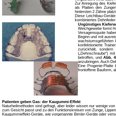
Zur Anregung des Kief
als Platten den Zunge
hintersten 2 Zähne platz
Diese Leichtbau-Geräte 
kombiniertes Dehnfeder-
Ungünstiges Kieferw
Weichgewebe formt Ha
Versagensquote habe
Beginn
und mit ausrei
wachstumsgeführten 
konfektionierte Traine
zurückhält, sondern 
(„Dehnschraube“) mit
betroffen, und
Abb. 4
anzubringen. Auch Deh
Eine Progenie-Platte 
frontoffene Bauform, 
Patienten geben Gas: der Kaugummi-Effekt
Naturheilmethoden sind gefragt, aber leider wissen nur wenige von 
zum Gesicht passt und zu den Funktionskreisen von Zunge, Lippen
Kaugummieffekt-Geräte, wie vorgenannte
Bimler-Geräte od
er
vers