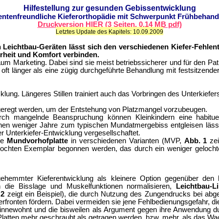
Hilfestellung zur gesunden Gebissentwicklung
entenfreundliche Kieferorthopädie mit Schwerpunkt Frühbehan
Druckversion HIER (3 Seiten, 0.14 MB pdf)
Letztes Update des Kapitels: 10.09.2009
en Leichtbau-Geräten
lässt sich den verschiedenen Kiefer-Fehle
rheit und Komfort verbinden.
 Marketing. Dabei sind sie meist betriebssicherer und für den Pat
oft länger als eine zügig durchgeführte Behandlung mit festsitzender 
icklung. Längeres Stillen trainiert auch das Vorbringen des Unterkiefer
geregt werden, um der Entstehung von Platzmangel vorzubeugen.
urch mangelnde Beanspruchung können Kleinkindern eine habitue
nnen weniger Jahre zum typischen Mundatmergebiss entgleisen lässt
er Unterkiefer-Entwicklung vergesellschaftet.
die
Mundvorhofplatte
in verschiedenen Varianten (MVP,
Abb. 1
zei
ochten Exemplar begonnen werden, das durch ein weniger gelocht
gehemmter
Kieferentwicklung als kleinere Option gegenüber den
h die Bisslage und Muskelfunktionen normalisieren,
Leichtbau-L
 2
zeigt ein Beispiel), die durch Nutzung des Zungendrucks bei ab
erfronten fördern. Dabei
vermeiden sie jene Fehlbedienungsgefahr, d
innewohnt und die bisweilen als Argument gegen ihre Anwendung d
 Platten mehr geschraubt als getragen werden, bzw. mehr, als das 