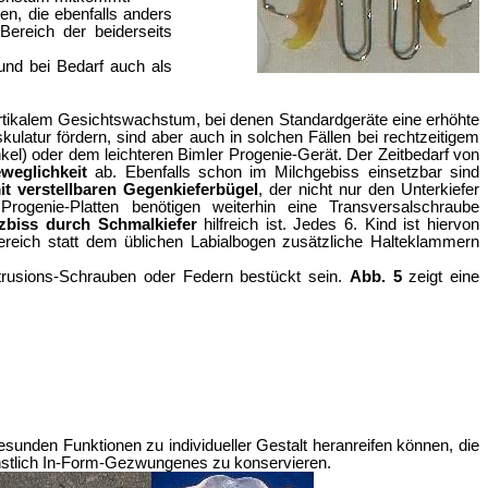
nen
, die ebenfalls
anders
Bereich der beiderseits
und bei Bedarf auch als
rtikalem Gesichtswachs
tum, bei denen
Standardgeräte
eine erhöhte
kulatur fördern, sind aber
auch in solchen Fällen bei rechtzeitigem
nkel) oder dem leichteren Bimler Progenie-Gerät. Der Zeitbedarf von
weglichkeit
ab. Ebenfalls schon im Milchgebiss einsetzbar sind
it verstellbaren Gegenkieferbügel
, der nicht nur den Unterkiefer
rogenie-Platten benötigen weiterhin eine Transversalschraube
zbiss durch Schmalkiefer
hilfreich ist. Jedes 6. Kind ist hiervon
bereich statt dem üblichen Labialbogen zusätzliche Halteklammern
rusions-Schrauben oder Federn bestückt sein.
Abb. 5
zeigt eine
esunden Funktionen zu individueller Gestalt heranreifen können, die
nstlich In-Form-Gezwungenes zu konservieren.