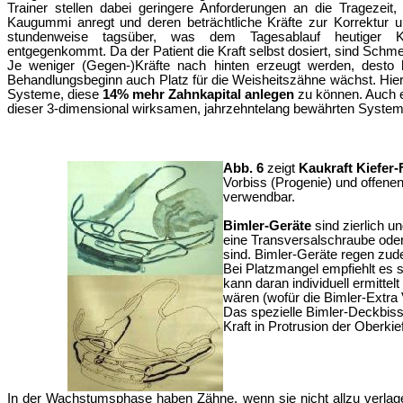
Trainer stellen dabei geringere Anforderungen an die Tragezeit, 
Kaugummi anregt und deren beträchtliche Kräfte zur Korrektur u
stundenweise tagsüber, was dem Tagesablauf heutiger Kin
entgegenkommt. Da der
Patient die Kraft selbst dosiert, sind Sc
Je weniger (Gegen-)Kräfte nach hinten erzeugt werden, desto 
Behandlungsbeginn auch Platz für die Weisheitszähne wächst. Hier 
Systeme, diese
14% mehr Zahnkapital anlegen
zu können. Auch e
dieser 3-dimensional wirksamen, jahrzehntelang bewährten Systeme
Abb. 6
zeigt
Kaukraft Kiefer
Vorbiss (Progenie) und offene
verwendbar.
Bimler-Geräte
sind zierlich u
eine Transversalschraube oder 
sind. Bimler-Geräte regen zu
B
ei Platzmangel empfiehlt es 
kann daran
individuell
ermittel
wären (wofür die Bimler-Extra V
D
as spezielle Bimler-
Deckbissg
Kraft in Protrusion der Oberki
In der Wachstumsphase haben Zähne, wenn sie nicht allzu verlag