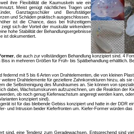
weil ihre Flexibilität die Kaumuskeln wie ein
mnutzt. Meist genügt nächtliches Tragen und
der, Ganztagsschüler und Berufstätiger
hmerzen und Schäden praktisch ausgeschlossen.
höher ist die Chance, dass bei frühzeitigem
zeigt sich der Vorteil der muskulär wirkendem
ine hohe Stabilität der Behandlungsergebnisse
 ist dokumentiert.
-Former
, die auch zur vollständigen Behandlung konzipiert sind. 4 
n Biss
in
mehreren Größen für Früh- bis Spätbehandlung erhältlich. 
nd federnd mit 5 bis 6 Arten von Drahtelementen, die von kleinen P
weitere Drahtelemente für gezieltere Zahnkorrekturen hinzu, als sie
dem die Selbstreinigung des Mundraumes an. Sie können von spezial
sich dabei,
Wachstumskurven aufzuzeichnen, um die Reaktion der Kief
t werden, ob noch genug
Kieferwachstum
angeregt werden kann, oder o
arianten konzipiert sind).
erät ist für das bleibende Gebiss konzipiert und hatte in der DDR ein
efer- und Intrusion beider Kieferfronten um. Kiefer-Former würden das
ert sind, eine Tendenz zum Geradewachsen. Entsprechend sind viel